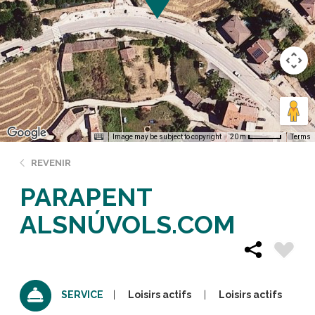
Image may be subject to copyright
Terms
20 m
REVENIR
PARAPENT
ALSNÚVOLS.COM
Loisirs actifs
Loisirs actifs
SERVICE