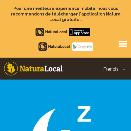
Aller
au
Pour une meilleure expérience mobile, nous vous
contenu
recommandons de télécharger l'application Natura
principal
Local gratuite.:
Apple
store
Google
Play
French
To
Main
navigation