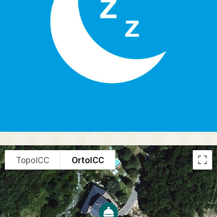
TopoICC
OrtoICC