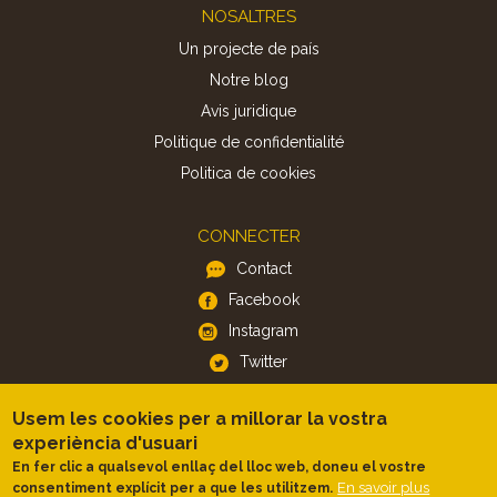
Footer
NOSALTRES
Un projecte de país
Notre blog
Avis juridique
Politique de confidentialité
Politica de cookies
CONNECTER
Contact
Facebook
Instagram
Twitter
Usem les cookies per a millorar la vostra
APP
experiència d'usuari
iOS
En fer clic a qualsevol enllaç del lloc web, doneu el vostre
Android
En savoir plus
consentiment explícit per a que les utilitzem.