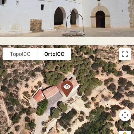
TopoICC
OrtoICC