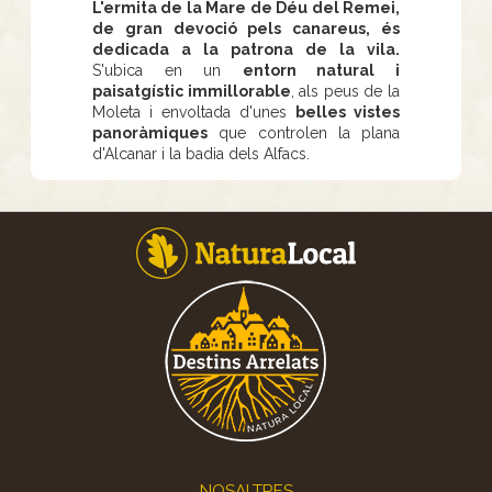
L'ermita de la Mare de Déu del Remei,
de gran devoció pels canareus, és
dedicada a la patrona de la vila.
S'ubica en un
entorn natural i
paisatgístic immillorable
, als peus de la
Moleta i envoltada d'unes
belles vistes
panoràmiques
que controlen la plana
d'Alcanar i la badia dels Alfacs.
Footer
NOSALTRES