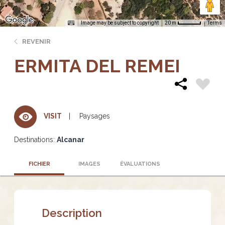
Image may be subject to copyright
Terms
20 m
REVENIR
ERMITA DEL REMEI
Paysages
VISIT
Destinations:
Alcanar
FICHIER
IMAGES
ÉVALUATIONS
Description