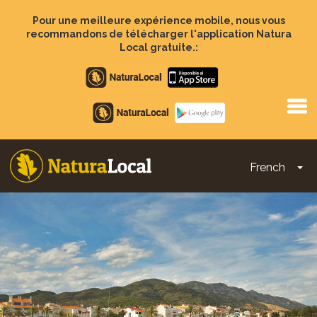
Aller
au
Pour une meilleure expérience mobile, nous vous
contenu
recommandons de télécharger l'application Natura
principal
Local gratuite.:
Apple
store
Google
Play
French
To
Main
navigation