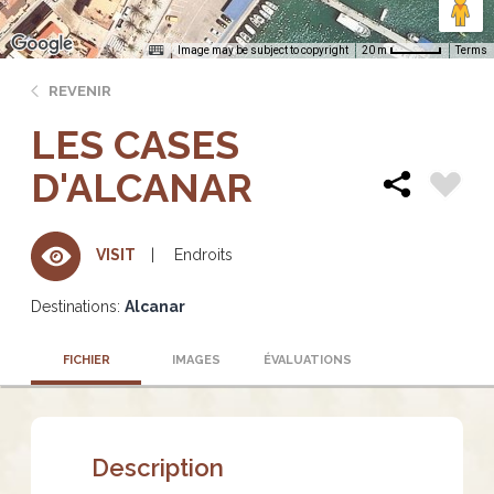
Image may be subject to copyright
Terms
20 m
REVENIR
LES CASES
D'ALCANAR
Endroits
VISIT
Destinations:
Alcanar
FICHIER
IMAGES
ÉVALUATIONS
Description