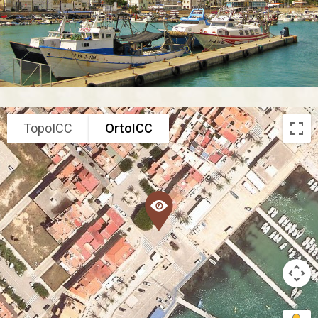
TopoICC
OrtoICC