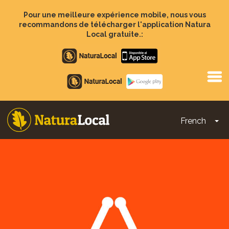
Aller
au
Pour une meilleure expérience mobile, nous vous
contenu
recommandons de télécharger l'application Natura
principal
Local gratuite.:
Apple
store
Google
Play
French
To
Main
navigation