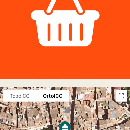
TopoICC
OrtoICC