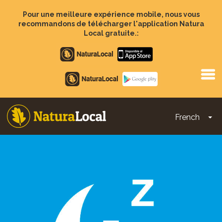
Aller
au
Pour une meilleure expérience mobile, nous vous
contenu
recommandons de télécharger l'application Natura
principal
Local gratuite.:
Apple
store
Google
Play
French
To
Main
navigation