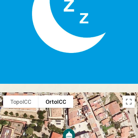
TopoICC
OrtoICC