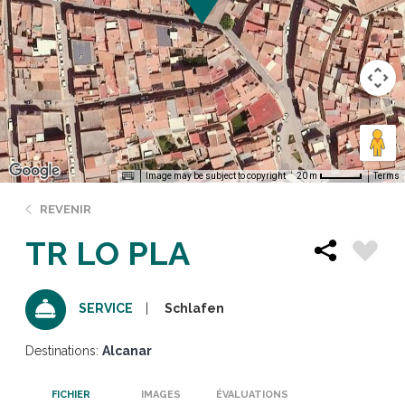
Image may be subject to copyright
Terms
20 m
REVENIR
TR LO PLA
Schlafen
SERVICE
Destinations:
Alcanar
FICHIER
IMAGES
ÉVALUATIONS