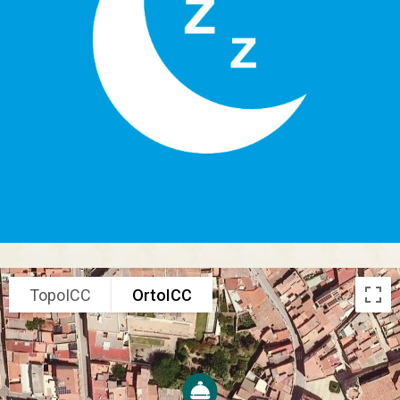
TopoICC
OrtoICC