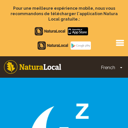
Aller
au
Pour une meilleure expérience mobile, nous vous
contenu
recommandons de télécharger l'application Natura
principal
Local gratuite.:
Apple
store
Google
Play
French
To
Main
navigation