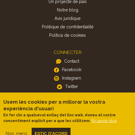
Un projecte de país
Notre blog
Avis juridique
Politique de confidentialité
Politica de cookies
CONNECTER
Contact
Facebook
Instagram
Twitter
Usem les cookies per a millorar la vostra
APP
experiència d'usuari
iOS
En fer clic a qualsevol enllaç del lloc web, doneu el vostre
Android
En savoir plus
consentiment explícit per a que les utilitzem.
Non, merci.
ESTIC D'ACORD