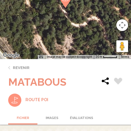
Image may be subject to copyright
Terms
20 m
REVENIR
MATABOUS
ROUTE POI
FICHIER
IMAGES
ÉVALUATIONS