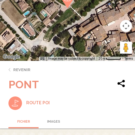
Image may be subject to copyright
Terms
20 m
REVENIR
PONT
ROUTE POI
FICHIER
IMAGES