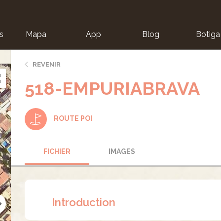
s
Mapa
App
Blog
Botiga
ion
REVENIR
518-EMPURIABRAVA
ROUTE POI
FICHIER
IMAGES
Introduction