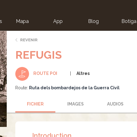
s
Mapa
App
Blog
Botiga
ion
REVENIR
REFUGIS
Altres
ROUTE POI
Route:
Ruta dels bombardejos de la Guerra Civil
FICHIER
IMAGES
AUDIOS
Introduction