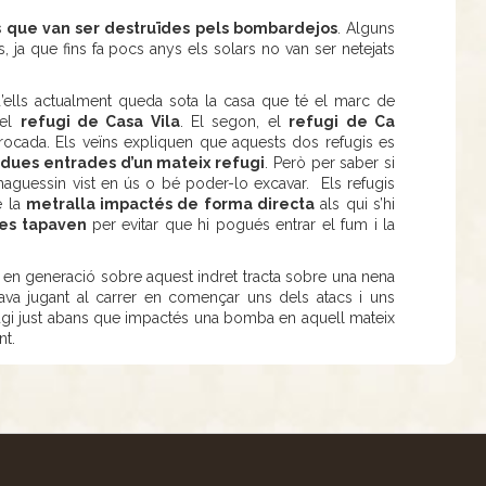
 que van ser destruïdes pels bombardejos
. Alguns
 ja que fins fa pocs anys els solars no van ser netejats
d’ells actualment queda sota la casa que té el marc de
 el
refugi de Casa Vila
. El segon, el
refugi de Ca
rocada. Els veïns expliquen que aquests dos refugis es
dues entrades d’un mateix refugi
. Però per saber si
l’haguessin vist en ús o bé poder-lo excavar. Els refugis
e la
metralla impactés de forma directa
als qui s’hi
es tapaven
per evitar que hi pogués entrar el fum i la
 en generació sobre aquest indret tracta sobre una nena
tava jugant al carrer en començar uns dels atacs i uns
refugi just abans que impactés una bomba en aquell mateix
nt.