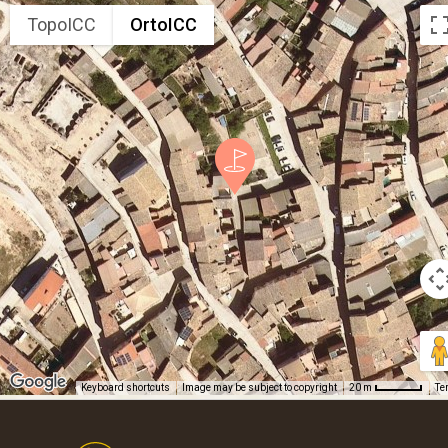
TopoICC
OrtoICC
Keyboard shortcuts
Image may be subject to copyright
Te
20 m
Footer