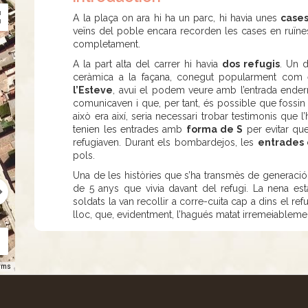
A la plaça on ara hi ha un parc, hi havia unes
cases
veïns del poble encara recorden les cases en ruïnes,
completament.
A la part alta del carrer hi havia
dos refugis
. Un 
ceràmica a la façana, conegut popularment com
l’Esteve
, avui el podem veure amb l’entrada ender
comunicaven i que, per tant, és possible que fossin
això era així, seria necessari trobar testimonis que 
tenien les entrades amb
forma de S
per evitar qu
refugiaven. Durant els bombardejos, les
entrades 
pols.
Una de les històries que s’ha transmès de generació
de 5 anys que vivia davant del refugi. La nena es
soldats la van recollir a corre-cuita cap a dins el 
lloc, que, evidentment, l’hagués matat irremeiableme
rms