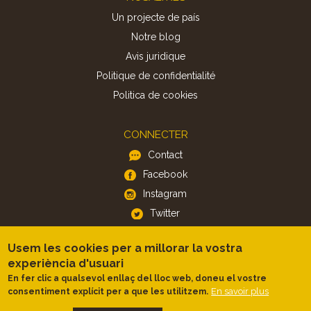
Un projecte de país
Notre blog
Avis juridique
Politique de confidentialité
Politica de cookies
CONNECTER
Contact
Facebook
Instagram
Twitter
Usem les cookies per a millorar la vostra
APP
experiència d'usuari
iOS
En fer clic a qualsevol enllaç del lloc web, doneu el vostre
En savoir plus
consentiment explícit per a que les utilitzem.
Android