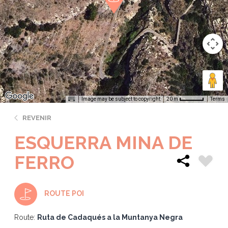
Image may be subject to copyright
Terms
20 m
REVENIR
ESQUERRA MINA DE
FERRO
ROUTE POI
Route:
Ruta de Cadaqués a la Muntanya Negra