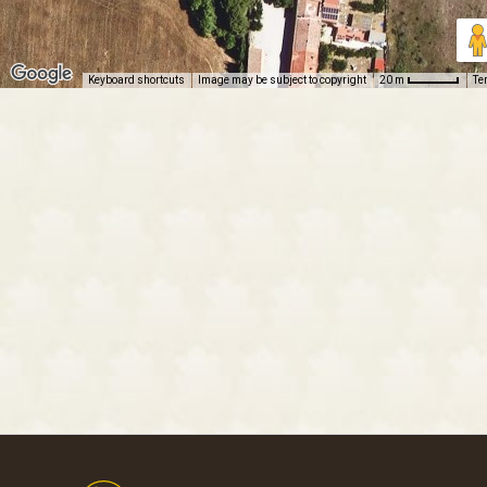
Keyboard shortcuts
Image may be subject to copyright
Te
20 m
Footer