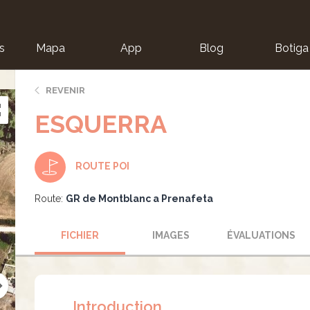
s
Mapa
App
Blog
Botiga
ion
REVENIR
ESQUERRA
ROUTE POI
Route:
GR de Montblanc a Prenafeta
FICHIER
IMAGES
ÉVALUATIONS
Introduction