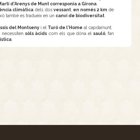
 Martí d'Arenys de Munt corresponia a Girona
.
ència climàtica
dels dos
vessant
,
en només 2 km
de
 això també es tradueix en un
canvi de biodiversitat
.
ssís del Montseny
i el
Turó de l'Home
al capdamunt.
, necessiten
sòls àcids
com els que dóna el
sauló
, fan
ística
.