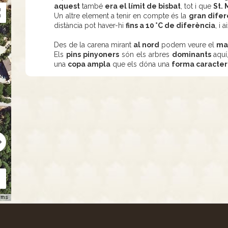
aquest
també
era el límit de bisbat
, tot i que
St.
Un altre element a tenir en compte és la
gran difer
distància pot haver-hi
fins a 10 °C de diferència
, i
Des de la carena mirant
al nord
podem veure el
ma
Els
pins pinyoners
són els arbres
dominants
aquí
una
copa ampla
que els dóna una
forma caracter
rms