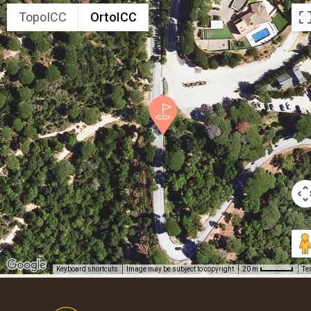
TopoICC
OrtoICC
Keyboard shortcuts
Image may be subject to copyright
Te
20 m
Footer