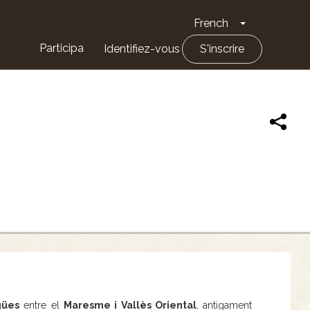
French
Toggle Drop
Participa
Identifiez-vous
S'inscrire
gües
entre el
Maresme i Vallès Oriental
, antigament