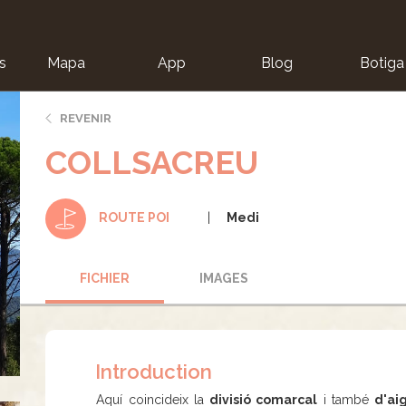
s
Mapa
App
Blog
Botiga
ion
REVENIR
COLLSACREU
Medi
ROUTE POI
FICHIER
IMAGES
Introduction
Aquí coincideix la
divisió comarcal
i també
d'ai