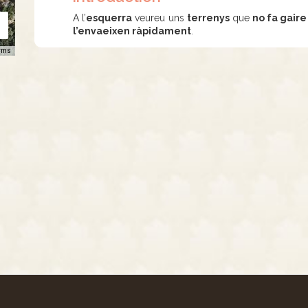
A l’
esquerra
veureu uns
terrenys
que
no fa gaire
l’envaeixen ràpidament
.
rms