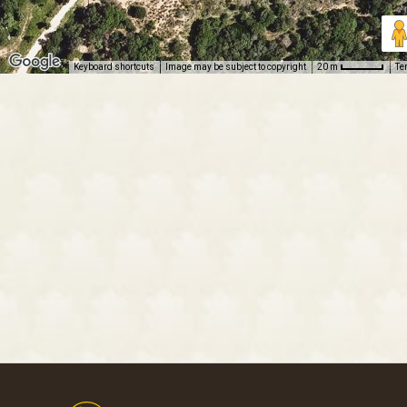
Keyboard shortcuts
Image may be subject to copyright
Te
20 m
Footer