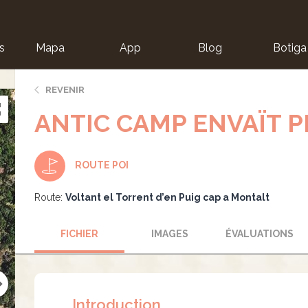
s
Mapa
App
Blog
Botiga
ion
REVENIR
ANTIC CAMP ENVAÏT P
ROUTE POI
Route:
Voltant el Torrent d’en Puig cap a Montalt
FICHIER
IMAGES
ÉVALUATIONS
Introduction