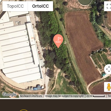
TopoICC
OrtoICC
Keyboard shortcuts
Image may be subject to copyright
Te
20 m
Footer