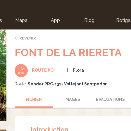
s
Mapa
App
Blog
Botiga
ion
REVENIR
FONT DE LA RIERETA
Flora
ROUTE POI
Route:
Sender PRC-131- Voltejant Santpedor
FICHIER
IMAGES
ÉVALUATIONS
Introduction