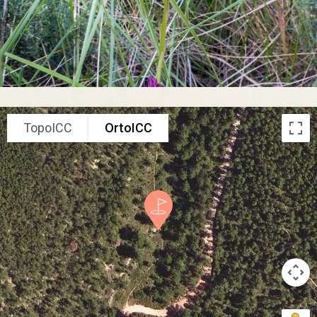
TopoICC
OrtoICC