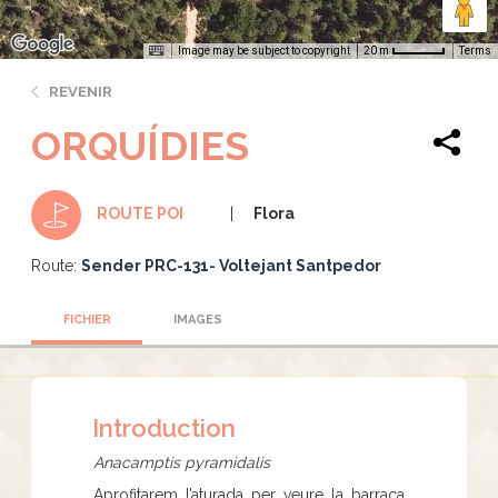
Image may be subject to copyright
Terms
20 m
REVENIR
ORQUÍDIES
Flora
ROUTE POI
Route:
Sender PRC-131- Voltejant Santpedor
FICHIER
IMAGES
Introduction
Anacamptis pyramidalis
Aprofitarem l’aturada per veure la barraca