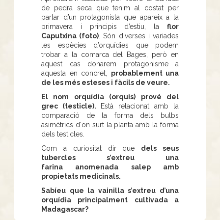
de pedra seca que tenim al costat per
parlar d’un protagonista que apareix a la
primavera i principis d’estiu, la
flor
Caputxina (foto)
. Són diverses i variades
les espècies d’orquídies que podem
trobar a la comarca del Bages, però en
aquest cas donarem protagonisme a
aquesta en concret,
probablement una
de les més esteses i fàcils de veure.
El nom orquídia (orquis) prové del
grec (testicle).
Està relacionat amb la
comparació de la forma dels bulbs
asimètrics d'on surt la planta amb la forma
dels testicles.
Com a curiositat dir que
dels seus
tubercles s’extreu una
farina anomenada salep amb
propietats medicinals.
Sabíeu que la vainilla s’extreu d’una
orquídia principalment cultivada a
Madagascar?