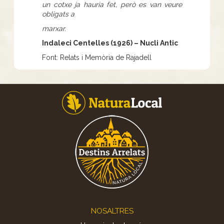
un cotxe ja hauria fet, però es van veure
obligats a
marxar.
Indaleci Centelles (1926) – Nucli Antic
Font: Relats i Memòria de Rajadell
Footer
NOSALTRES