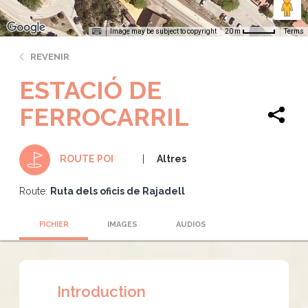
Image may be subject to copyright
Terms
20 m
REVENIR
ESTACIÓ DE
FERROCARRIL
Altres
ROUTE POI
Route:
Ruta dels oficis de Rajadell
FICHIER
IMAGES
AUDIOS
Introduction