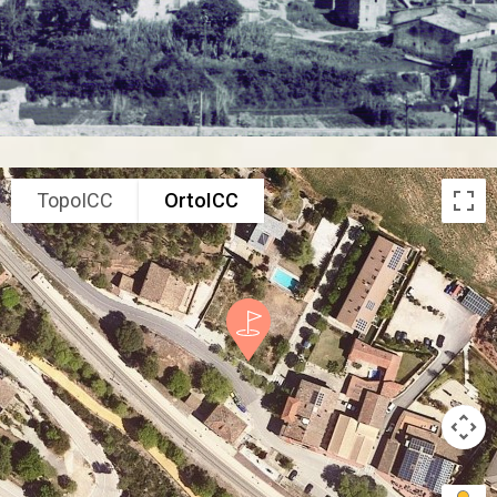
TopoICC
OrtoICC