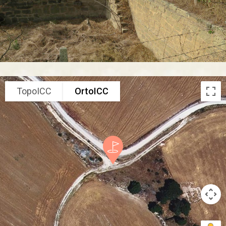
TopoICC
OrtoICC