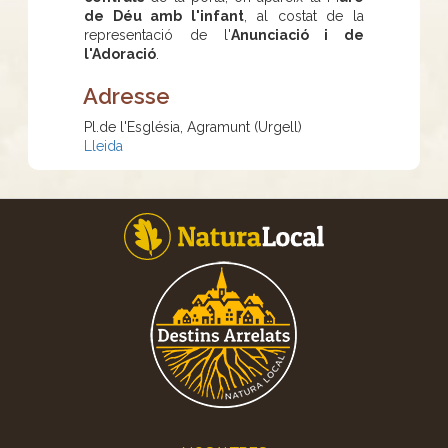
de Déu amb l'infant
, al costat de la
representació de l'
Anunciació i de
l'Adoració
.
Adresse
Pl.de l'Església, Agramunt (Urgell)
Lleida
Footer