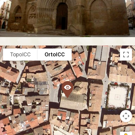
TopoICC
OrtoICC