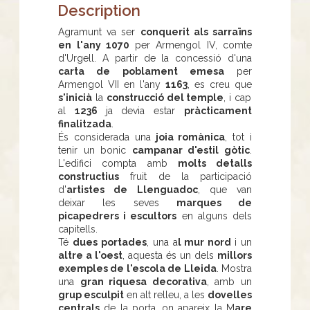
Description
Agramunt va ser
conquerit als sarraïns
en l'any 1070
per Armengol IV, comte
d'Urgell. A partir de la concessió d'una
carta de poblament emesa
per
Armengol VII en l'any
1163
, es creu que
s'inicià
la
construcció del temple
, i cap
al
1236
ja devia estar
pràcticament
finalitzada
.
És considerada una
joia romànica
, tot i
tenir un bonic
campanar d'estil gòtic
.
L'edifici compta amb
molts detalls
constructius
fruit de la participació
d'
artistes de Llenguadoc
, que van
deixar les seves
marques de
picapedrers i escultors
en alguns dels
capitells.
Té
dues portades
, una a
l mur nord
i un
altre a l'oest
, aquesta és un dels
millors
exemples de l'escola de Lleida
. Mostra
una
gran riquesa decorativa
, amb un
grup esculpit
en alt relleu, a les
dovelles
centrals
de la porta, on apareix la M
are