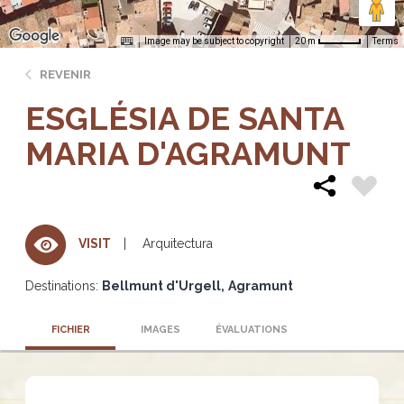
Image may be subject to copyright
Terms
20 m
REVENIR
ESGLÉSIA DE SANTA
MARIA D'AGRAMUNT
Arquitectura
VISIT
Destinations:
Bellmunt d'Urgell
Agramunt
FICHIER
IMAGES
ÉVALUATIONS