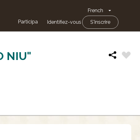
French
Toggle Drop
Participa
Identifiez-vous
S'inscrire
O NIU"