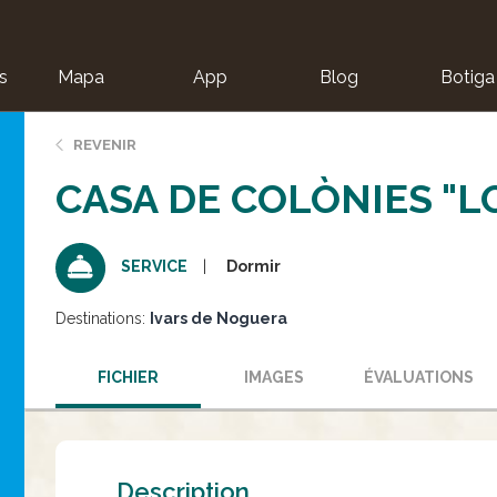
s
Mapa
App
Blog
Botiga
ion
REVENIR
CASA DE COLÒNIES "L
Dormir
SERVICE
Destinations:
Ivars de Noguera
FICHIER
IMAGES
ÉVALUATIONS
Description