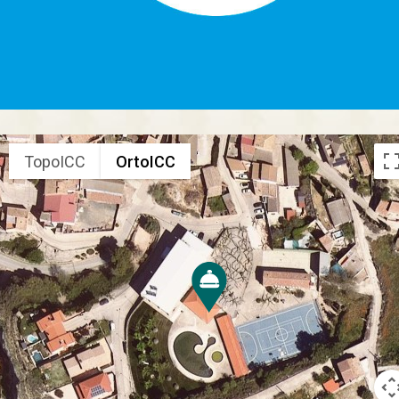
TopoICC
OrtoICC