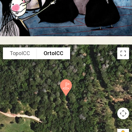
TopoICC
OrtoICC