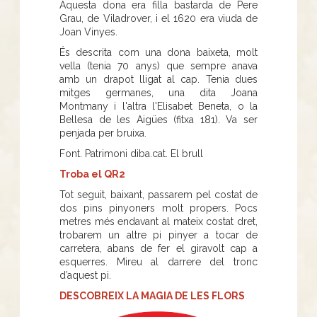
Aquesta dona era filla bastarda de Pere
Grau, de Viladrover, i el 1620 era viuda de
Joan Vinyes.
És descrita com una dona baixeta, molt
vella (tenia 70 anys) que sempre anava
amb un drapot lligat al cap. Tenia dues
mitges germanes, una dita Joana
Montmany i l'altra l'Elisabet Beneta, o la
Bellesa de les Aigües (fitxa 181). Va ser
penjada per bruixa.
Font. Patrimoni diba.cat. El brull
Troba el QR2
Tot seguit, baixant, passarem pel costat de
dos pins pinyoners molt propers. Pocs
metres més endavant al mateix costat dret,
trobarem un altre pi pinyer a tocar de
carretera, abans de fer el giravolt cap a
esquerres. Mireu al darrere del tronc
d’aquest pi.
DESCOBREIX LA MAGIA DE LES FLORS