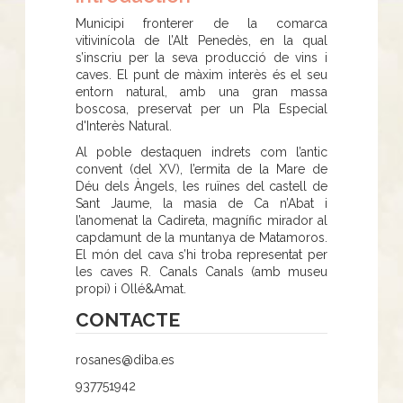
Municipi fronterer de la comarca
vitivinícola de l’Alt Penedès, en la qual
s’inscriu per la seva producció de vins i
caves. El punt de màxim interès és el seu
entorn natural, amb una gran massa
boscosa, preservat per un Pla Especial
d'Interès Natural.
Al poble destaquen indrets com l’antic
convent (del XV), l’ermita de la Mare de
Déu dels Àngels, les ruïnes del castell de
Sant Jaume, la masia de Ca n’Abat i
l’anomenat la Cadireta, magnífic mirador al
capdamunt de la muntanya de Matamoros.
El món del cava s’hi troba representat per
les caves R. Canals Canals (amb museu
propi) i Ollé&Amat.
CONTACTE
rosanes@diba.es
937751942