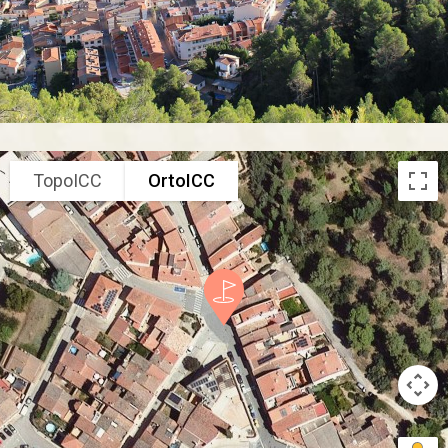
TopoICC
OrtoICC