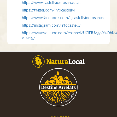
https://www.castellviderosanes.cat
https://twitter.com/infocastellvi
https://www.facebook.com/ajcastellviderosanes
https://instagram.com/infocastellvi
https://www.youtube.com/channel/UCiFtUv37vYwDhKv
view=57
Footer