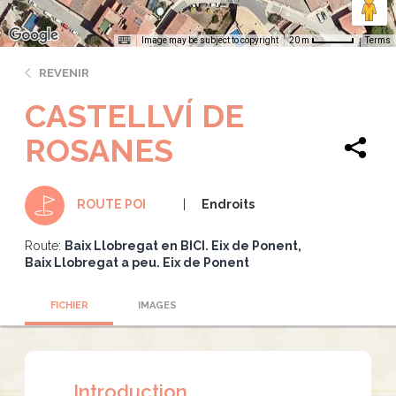
Image may be subject to copyright
Terms
20 m
REVENIR
CASTELLVÍ DE
ROSANES
Endroits
ROUTE POI
Route:
Baix Llobregat en BICI. Eix de Ponent
Baix Llobregat a peu. Eix de Ponent
FICHIER
IMAGES
Introduction