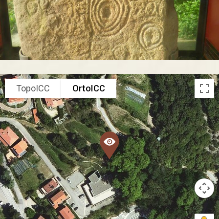
TopoICC
OrtoICC