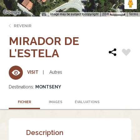
Image may be subject to copyright
Terms
20 m
REVENIR
MIRADOR DE
L'ESTELA
Autres
VISIT
Destinations:
MONTSENY
FICHIER
IMAGES
ÉVALUATIONS
Description