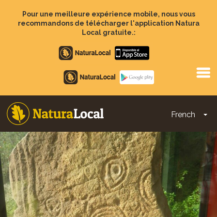
Aller
au
Pour une meilleure expérience mobile, nous vous
contenu
recommandons de télécharger l'application Natura
principal
Local gratuite.:
Apple
store
Google
Play
French
To
Main
navigation