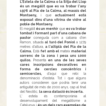
L'Estela de la Calma o la Sitja del Llop
és un megàlit que es va trobar l'any
1976 al Pla de la Calma, al massís del
Montseny,
i que
actualment està
exposat dins d'una vitrina de vidre al
poble de Montseny.
El megàlit
és un menhir
que
es va trobar
tombat i formant part d'una cabana de
pastor
coneguda com a cabana d'en
Ramon, situada
al turó del Poniol
a 1279
metres d'altura,
a l'altiplà del Pla de la
Calma.
Està
fet amb el
mateix
material
sorrenc de la zona i pesa uns 1000
quilos.
Presenta
en una de les seves
cares inscripcions decoratives en
forma de cercles concèntrics i
semicercles,
d'aquí que rebi la
denominació d'estela. Tot i que alguns
autors consideren que podria tenir una
antiguitat de més de 2000 anys, cap al final
del Neolític,
la seva datació és incerta.
L' estela és contemporània al
desenvolupament del megalitisme a
Catalunya i
és un dels rars exemples de