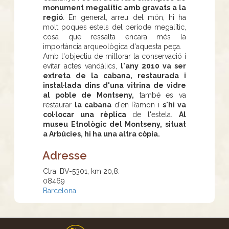
monument megalític amb gravats a la
regió
. En general, arreu del món, hi ha
molt poques estels del període megalític,
cosa que ressalta encara més la
importància arqueològica d'aquesta peça.
Amb l'objectiu de millorar la conservació i
evitar actes vandàlics,
l'any 2010 va ser
extreta de la cabana, restaurada i
instal·lada dins d'una vitrina de vidre
al poble de Montseny,
també es va
restaurar
la cabana
d'en Ramon i
s'hi va
col·locar una rèplica
de l'estela.
Al
museu Etnològic del Montseny, situat
a Arbúcies, hi ha una altra còpia.
Adresse
Ctra. BV-5301, km 20,8.
08469
Barcelona