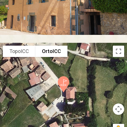
TopoICC
OrtoICC