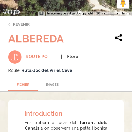
Image may be subject to copyright
Terms
20 m
REVENIR
ALBEREDA
Flore
ROUTE POI
Route:
Ruta-Joc del Vi i el Cava
FICHIER
IMAGES
Introduction
Ens trobem a tocar del
torrent dels
Canals
a on observem una petita i bonica