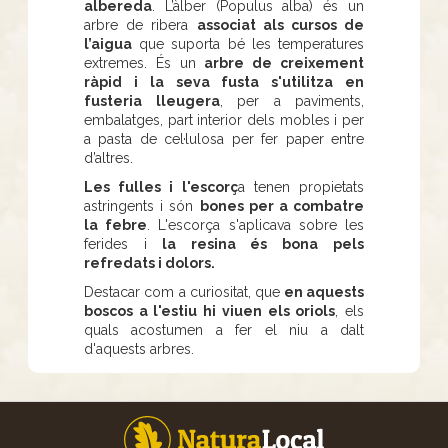
albereda
. L’àlber (Populus alba) és un
arbre de ribera
associat als cursos de
l’aigua
que suporta bé les temperatures
extremes. És un
arbre de creixement
ràpid i la seva fusta s'utilitza en
fusteria lleugera
, per a paviments,
embalatges, part interior dels mobles i per
a pasta de cel·lulosa per fer paper entre
d’altres.
Les fulles i l'escorç
a tenen propietats
astringents i són
bones per a combatre
la febre
. L'escorça s'aplicava sobre les
ferides i
la resina és bona pels
refredats i dolors.
Destacar com a curiositat, que
en aquests
boscos a l'estiu hi viuen els oriols
, els
quals acostumen a fer el niu a dalt
d'aquests arbres.