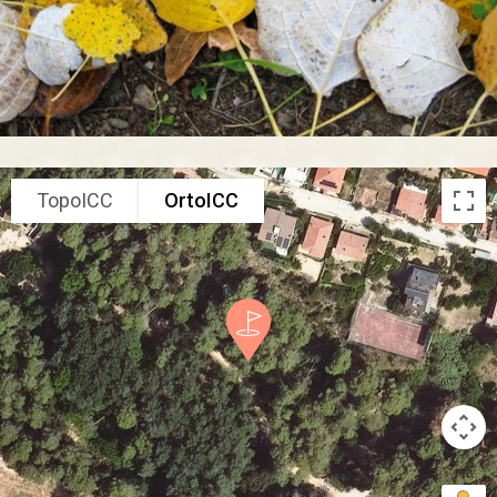
TopoICC
OrtoICC