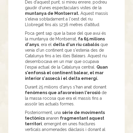
Des d'aquest punt, si mireu enrere, podreu
gaudir d'unes espectaculars vistes de la
muntanya de Montserrat.
Aquest massís
s'eleva sobtadament a l'oest del riu
Llobregat fins als 1236 metres d'altitud.
Poca gent sap que la base del que avui és
la muntanya de Montserrat,
fa 65 milions
d'anys
, era el
delta d'un riu cabalós
que
venia d'un continent que s'estenia des de
Catalunya fins a les illes Balears. Aquest riu
desembocava en un mar que ocupava
l'espai actual de la Catalunya central.
Quan
s'enfonsà el continent balear, el mar
interior s'assecà i el delta emergí.
Durant 25 milions d'anys s'han anat donant
fenòmens que afavoreixen l'erosió
de
la massa rocosa que era el massís fins a
assolir les actuals formes.
Posteriorment, una
sèrie de moviments
tectònics
anaren
fragmentant aquest
territori
; emergint en unes fractures
verticals anomenades diàclasis i donant al