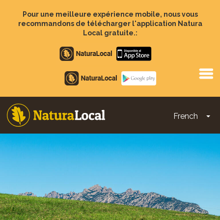
Aller
au
Pour une meilleure expérience mobile, nous vous
contenu
recommandons de télécharger l'application Natura
principal
Local gratuite.:
Apple
store
Google
Play
French
To
Main
navigation