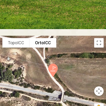
TopoICC
OrtoICC