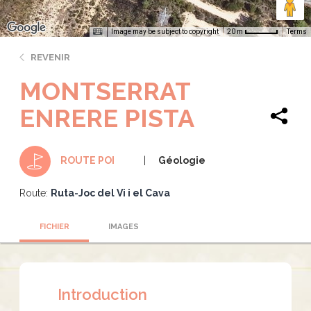
Image may be subject to copyright
Terms
20 m
REVENIR
MONTSERRAT
ENRERE PISTA
Géologie
ROUTE POI
Route:
Ruta-Joc del Vi i el Cava
FICHIER
IMAGES
Introduction