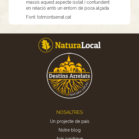
massís aquest aspecte isolat i contundent
en relació amb un entorn de poca alçada.
Font: totmontserrat.cat
Footer
NOSALTRES
Un projecte de país
Notre blog
Avis juridique