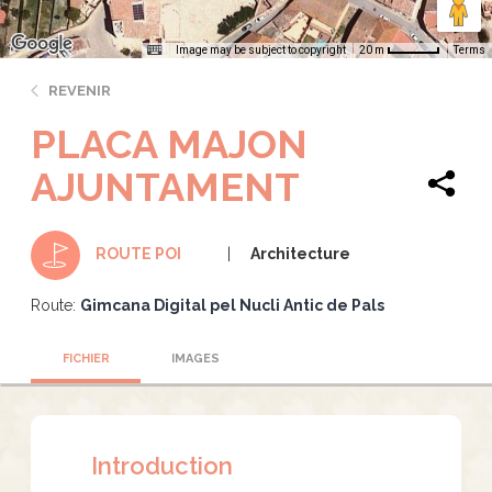
Image may be subject to copyright
Terms
20 m
REVENIR
PLACA MAJON
AJUNTAMENT
Architecture
ROUTE POI
Route:
Gimcana Digital pel Nucli Antic de Pals
FICHIER
IMAGES
Introduction