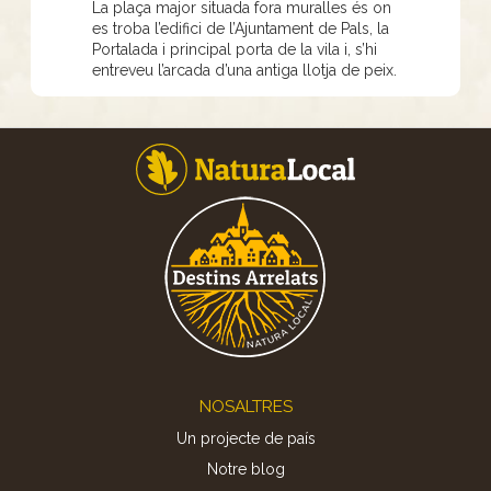
La plaça major situada fora muralles és on
es troba l’edifici de l’Ajuntament de Pals, la
Portalada i principal porta de la vila i, s’hi
entreveu l’arcada d’una antiga llotja de peix.
Footer
NOSALTRES
Un projecte de país
Notre blog