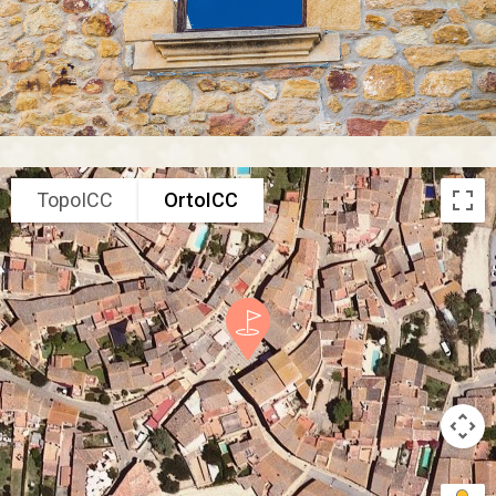
TopoICC
OrtoICC