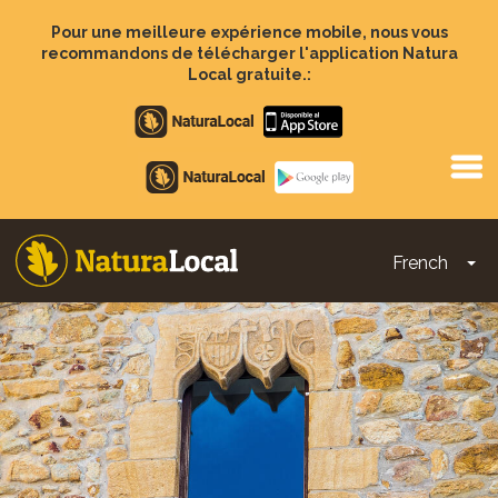
Aller
au
Pour une meilleure expérience mobile, nous vous
contenu
recommandons de télécharger l'application Natura
principal
Local gratuite.:
Apple
store
Google
Play
French
To
Main
navigation