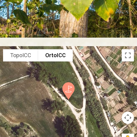
TopoICC
OrtoICC