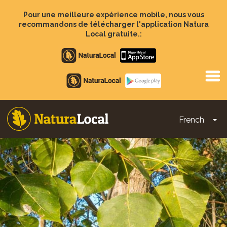
Aller
au
Pour une meilleure expérience mobile, nous vous
contenu
recommandons de télécharger l'application Natura
principal
Local gratuite.:
Apple
store
Google
Play
French
To
Main
navigation