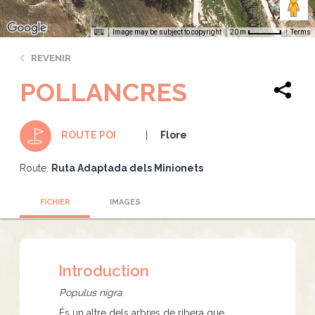
Image may be subject to copyright
Terms
20 m
REVENIR
POLLANCRES
Flore
ROUTE POI
Route:
Ruta Adaptada dels Minionets
FICHIER
IMAGES
Introduction
Populus nigra
És un altre dels arbres de ribera que