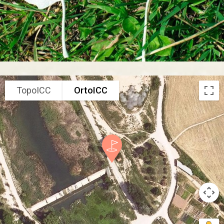
TopoICC
OrtoICC