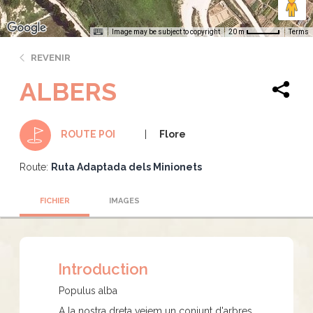
Image may be subject to copyright
Terms
20 m
REVENIR
ALBERS
Flore
ROUTE POI
Route:
Ruta Adaptada dels Minionets
FICHIER
IMAGES
Introduction
Populus alba
A la nostra dreta veiem un conjunt d'arbres