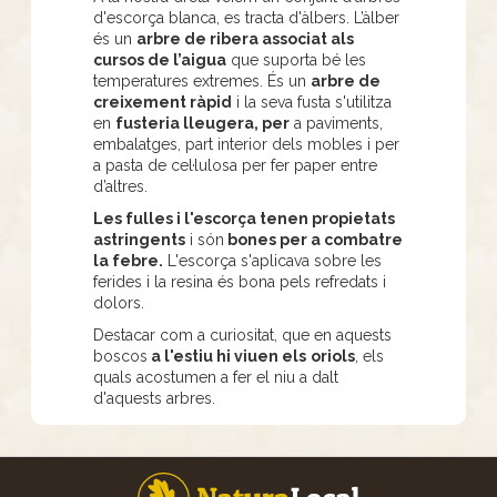
d'escorça blanca, es tracta d'àlbers. L’àlber
és un
arbre de ribera associat als
cursos de l’aigua
que suporta bé les
temperatures extremes. És un
arbre de
creixement ràpid
i la seva fusta s'utilitza
en
fusteria lleugera, per
a paviments,
embalatges, part interior dels mobles i per
a pasta de cel·lulosa per fer paper entre
d’altres.
Les fulles i l'escorça tenen propietats
astringents
i són
bones per a combatre
la febre.
L'escorça s'aplicava sobre les
ferides i la resina és bona pels refredats i
dolors.
Destacar com a curiositat, que en aquests
boscos
a l'estiu hi viuen els
oriols
, els
quals acostumen a fer el niu a dalt
d'aquests arbres.