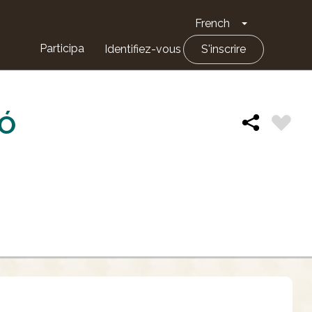
French
Toggle Drop
Participa
Identifiez-vous
S'inscrire
IÓ