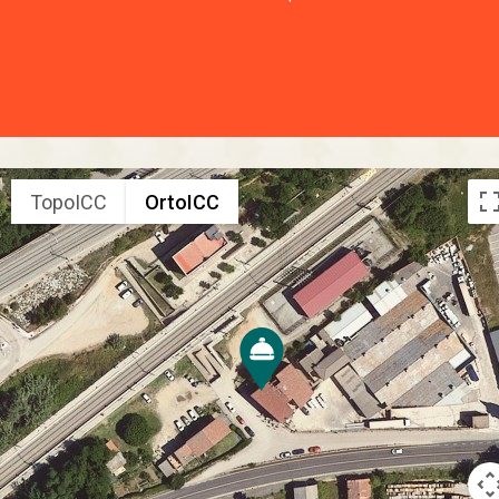
TopoICC
OrtoICC