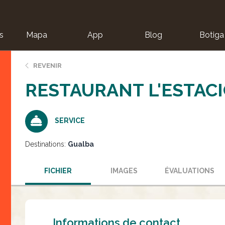
s
Mapa
App
Blog
Botiga
ion
REVENIR
RESTAURANT L'ESTAC
SERVICE
Destinations:
Gualba
FICHIER
IMAGES
ÉVALUATIONS
Informations de contact