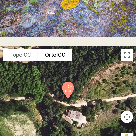
TopoICC
OrtoICC