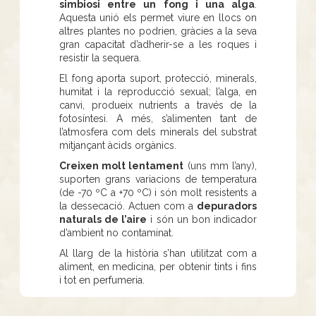
simbiosi entre un fong i una alga
.
Aquesta unió els permet viure en llocs on
altres plantes no podrien, gràcies a la seva
gran capacitat d’adherir-se a les roques i
resistir la sequera.
El fong aporta suport, protecció, minerals,
humitat i la reproducció sexual; l’alga, en
canvi, produeix nutrients a través de la
fotosíntesi. A més, s’alimenten tant de
l’atmosfera com dels minerals del substrat
mitjançant àcids orgànics.
Creixen molt lentament
(uns mm l’any),
suporten grans variacions de temperatura
(de -70 ºC a +70 ºC) i són molt resistents a
la dessecació. Actuen com a
depuradors
naturals de l’aire
i són un bon indicador
d’ambient no contaminat.
Al llarg de la història s’han utilitzat com a
aliment, en medicina, per obtenir tints i fins
i tot en perfumeria.