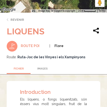
Image may be subject to copyright
Terms
20 m
REVENIR
LIQUENS
Flore
ROUTE POI
Route:
Ruta-Joc de les Vinyes i els Xampinyons
FICHIER
IMAGES
Introduction
Els líquens, o fongs liquenitzats, són
éssers vius molt singulars, fruit de la