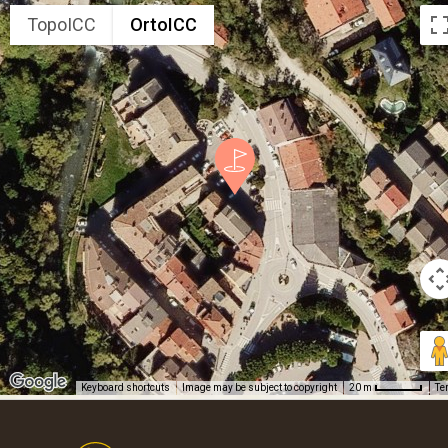
TopoICC
OrtoICC
Keyboard shortcuts
Image may be subject to copyright
Te
20 m
Footer