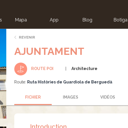
s
Mapa
App
Blog
Botiga
ion
REVENIR
AJUNTAMENT
Architecture
ROUTE POI
Route:
Ruta Històries de Guardiola de Berguedà
FICHIER
IMAGES
VIDÉOS
Introduction