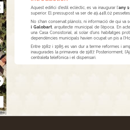
Aquest edifici d’estil eclèctic, es va inaugurar l’
any 1
superior. El pressupost va ser de 49.448,02 pessete
No s’han conservat plànols, ni informació de qui va 
i Galobart
, arquitecte municipal de l’època. En act
una Casa Consistorial, al solar d’uns habitatges prote
dependències municipals havien ocupat un pis a l’Hos
Entre 1982 i 1985 es van dur a terme reformes i amp
inaugurades la primavera de 1987. Posteriorment, l’Aj
centraleta telefònica i el dispensari.
rms