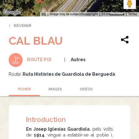
Image may be subject to copyright
Terms
20 m
REVENIR
CAL BLAU
Autres
ROUTE POI
Route:
Ruta Històries de Guardiola de Berguedà
FICHIER
IMAGES
VIDÉOS
Introduction
En Josep Iglesias Guardiola
, pels volts
de
1914
, vingué a establir-se al poble i,