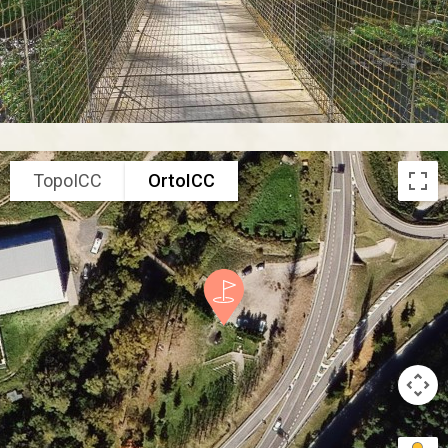
TopoICC
OrtoICC