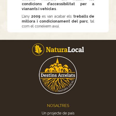
condicions d’accessibilitat per a
vianants i vehicles
.
L’any
2009
es van acabar els
treballs de
millora i condicionament del parc
, tal
com el coneixem avui.
Footer
NOSALTRES
Un projecte de país