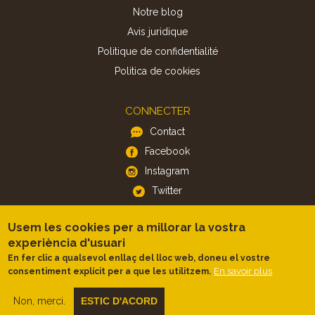
Notre blog
Avis juridique
Politique de confidentialité
Politica de cookies
CONNECTER
Contact
Facebook
Instagram
Twitter
Usem les cookies per a millorar la vostra
APP
experiència d'usuari
iOS
En fer clic a qualsevol enllaç del lloc web, doneu el vostre
Android
En savoir plus
consentiment explícit per a que les utilitzem.
Non, merci.
ESTIC D'ACORD