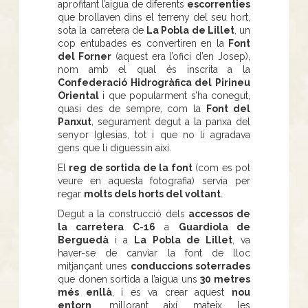
aprofitant l’aigua de diferents
escorrenties
que brollaven dins el terreny del seu hort,
sota la carretera de
La Pobla de Lillet
, un
cop entubades es convertiren en la
Font
del Forner
(aquest era l’ofici d’en Josep),
nom amb el qual és inscrita a la
Confederació Hidrogràfica del Pirineu
Oriental
i que popularment s’ha conegut,
quasi des de sempre, com la
Font del
Panxut
, segurament degut a la panxa del
senyor Iglesias, tot i que no li agradava
gens que li diguessin així.
El
reg de sortida de la font
(com es pot
veure en aquesta fotografia) servia per
regar
molts dels horts del voltant
.
Degut a la construcció dels
accessos de
la carretera C-16
a
Guardiola de
Berguedà
i a
La Pobla de Lillet
, va
haver-se de canviar la font de lloc
mitjançant unes
conduccions soterrades
que donen sortida a l’aigua uns
30 metres
més enllà
, i es va crear aquest
nou
entorn
, millorant així mateix les