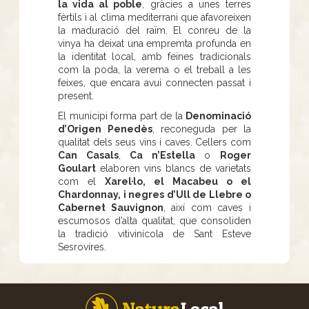
la vida al poble
, gràcies a unes terres
fèrtils i al clima mediterrani que afavoreixen
la maduració del raïm. El conreu de la
vinya ha deixat una empremta profunda en
la identitat local, amb feines tradicionals
com la poda, la verema o el treball a les
feixes, que encara avui connecten passat i
present.
El municipi forma part de la
Denominació
d’Origen Penedès
, reconeguda per la
qualitat dels seus vins i caves. Cellers com
Can Casals
,
Ca n’Estella
o
Roger
Goulart
elaboren vins blancs de varietats
com el
Xarel·lo, el Macabeu o el
Chardonnay, i negres d’Ull de Llebre o
Cabernet Sauvignon
, així com caves i
escumosos d’alta qualitat, que consoliden
la tradició vitivinícola de Sant Esteve
Sesrovires.