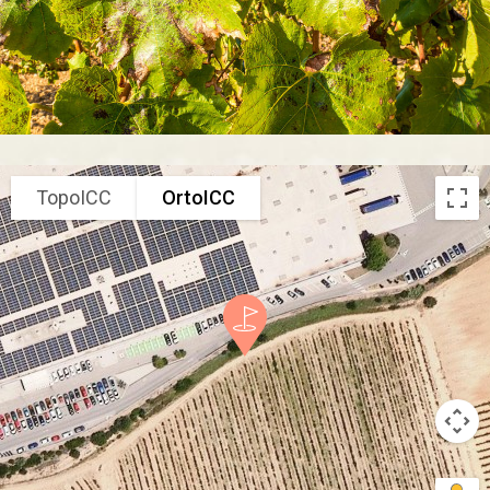
TopoICC
OrtoICC