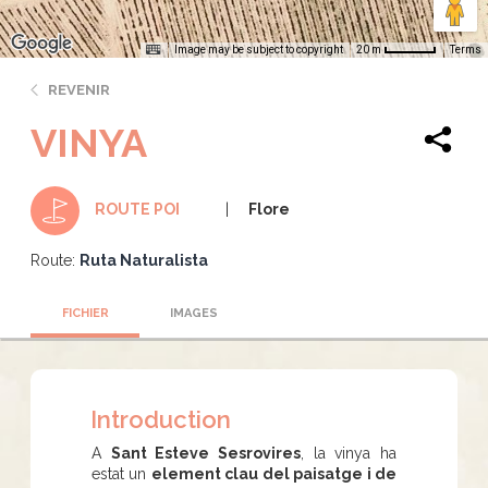
Image may be subject to copyright
Terms
20 m
REVENIR
VINYA
Flore
ROUTE POI
Route:
Ruta Naturalista
FICHIER
IMAGES
Introduction
A
Sant Esteve Sesrovires
, la vinya ha
estat un
element clau del paisatge i de