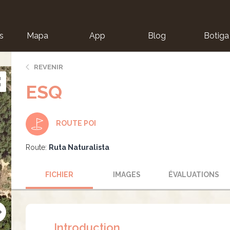
s
Mapa
App
Blog
Botiga
ion
REVENIR
ESQ
ROUTE POI
Route:
Ruta Naturalista
FICHIER
IMAGES
ÉVALUATIONS
Introduction