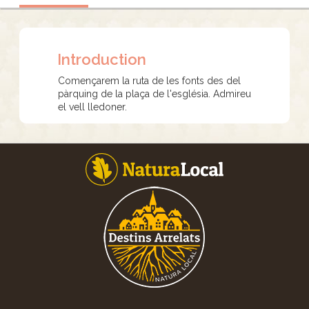
Introduction
Començarem la ruta de les fonts des del
pàrquing de la plaça de l'església. Admireu
el vell lledoner.