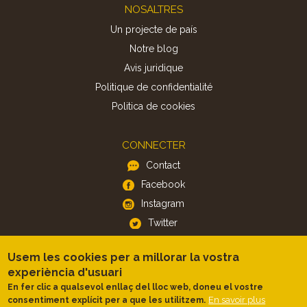
Footer
NOSALTRES
Un projecte de país
Notre blog
Avis juridique
Politique de confidentialité
Politica de cookies
CONNECTER
Contact
Facebook
Instagram
Twitter
Usem les cookies per a millorar la vostra
APP
experiència d'usuari
iOS
En fer clic a qualsevol enllaç del lloc web, doneu el vostre
En savoir plus
consentiment explícit per a que les utilitzem.
Android