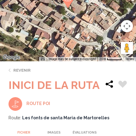
Image may be subject to copyright
Terms
20 m
REVENIR
INICI DE LA RUTA
ROUTE POI
Route:
Les fonts de santa Maria de Martorelles
FICHIER
IMAGES
ÉVALUATIONS