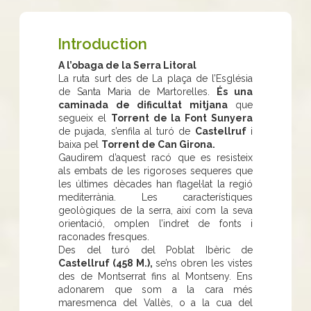
Introduction
A l’obaga de la Serra Litoral
La ruta surt des de La plaça de l’Església
de Santa Maria de Martorelles.
És una
caminada de dificultat mitjana
que
segueix el
Torrent de la Font Sunyera
de pujada, s’enfila al turó de
Castellruf
i
baixa pel
Torrent de Can Girona.
Gaudirem d’aquest racó que es resisteix
als embats de les rigoroses sequeres que
les últimes dècades han flagel·lat la regió
mediterrània. Les característiques
geològiques de la serra, així com la seva
orientació, omplen l’indret de fonts i
raconades fresques.
Des del turó del Poblat Ibèric de
Castellruf (458 M.),
se’ns obren les vistes
des de Montserrat fins al Montseny. Ens
adonarem que som a la cara més
maresmenca del Vallès, o a la cua del