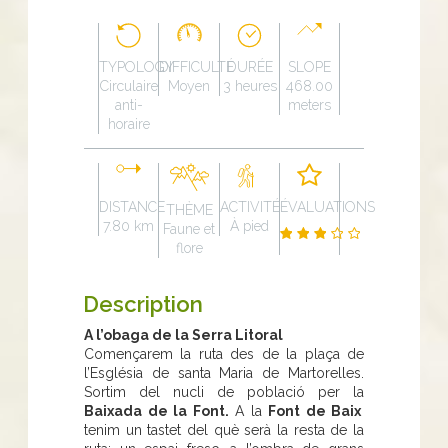
TYPOLOGY
DIFFICULTÉ
DURÉE
SLOPE
Circulaire
Moyen
3 heures
468.00
anti-
meters
horaire
DISTANCE
ACTIVITÉ
ÉVALUATIONS
THÈME
7.80 km
À pied
Faune et
flore
Description
A l’obaga de la Serra Litoral
Començarem la ruta des de la plaça de
l’Església de santa Maria de Martorelles.
Sortim del nucli de població per la
Baixada de la Font.
A la
Font de Baix
tenim un tastet del què serà la resta de la