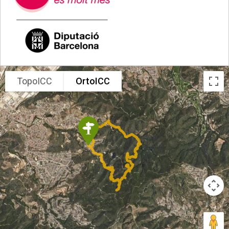
TopoICC
OrtoICC