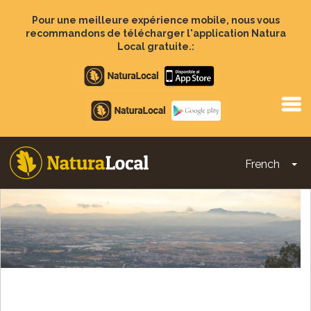
Aller
au
Pour une meilleure expérience mobile, nous vous
contenu
recommandons de télécharger l'application Natura
principal
Local gratuite.:
Apple
store
Google
Play
French
To
Main
navigation