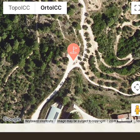
TopoICC
OrtoICC
Keyboard shortcuts
Image may be subject to copyright
Te
20 m