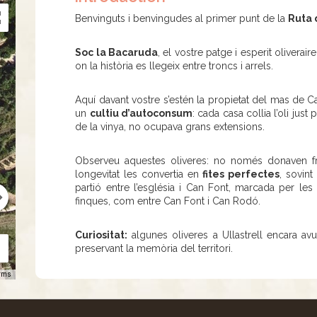
Benvinguts i benvingudes al primer punt de la
Ruta 
Soc la Bacaruda
, el vostre patge i esperit oliverair
on la història es llegeix entre troncs i arrels.
Aquí davant vostre s’estén la propietat del mas de Can
un
cultiu d’autoconsum
: cada casa collia l’oli jus
de la vinya, no ocupava grans extensions.
Observeu aquestes oliveres: no només donaven fr
longevitat les convertia en
fites perfectes
, sovin
partió entre l’església i Can Font, marcada per les
finques, com entre Can Font i Can Rodó.
Curiositat:
algunes oliveres a Ullastrell encara a
preservant la memòria del territori.
rms