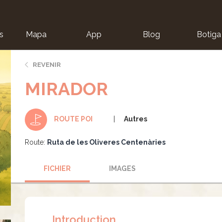
s
Mapa
App
Blog
Botiga
ion
REVENIR
MIRADOR
Autres
ROUTE POI
Route:
Ruta de les Oliveres Centenàries
FICHIER
IMAGES
Introduction