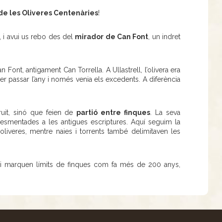
de les Oliveres Centenàries
!
e, i avui us rebo des del
mirador de Can Font
, un indret
 Font, antigament Can Torrella. A Ullastrell, l’olivera era
t per passar l’any i només venia els excedents. A diferència
uit, sinó que feien de
partió entre finques
. La seva
t esmentades a les antigues escriptures. Aquí seguim la
 oliveres, mentre naies i torrents també delimitaven les
vui marquen límits de finques com fa més de 200 anys,