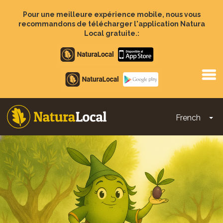
Aller
au
Pour une meilleure expérience mobile, nous vous
contenu
recommandons de télécharger l'application Natura
principal
Local gratuite.:
Apple
store
Google
Play
French
To
Main
navigation