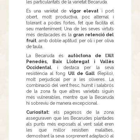
les particularitats de la varietat Becaruda.
És una varietat de
vigor elevat
i port
obert, molt productiva, poc alternal i
tolerant a podes fortes, fet que facilita el
seu manteniment. Una de les seves virtuts
més destacades és la
gran retenció del
fruit
, amb doble aptitud: per oli i per oliva
de taula.
La Becaruda és
autòctona de l’Alt
Penedès, Baix Llobregat i Vallès
Occidental
, i destaca per la seva
resistència al fong
Ull de Gall
(Repilo),
molt perjudicial per a les oliveres. La
combinació del vent fresc, humit i salabrós
de la zona fa que altres varietats siguin
més vulnerables, mentre que la Becaruda
hi sobreviu de manera excepcional.
Curiositat:
els pagesos de la zona
asseguraven que les Becarudes plantades
als punts més exposats al vent salat eren
les que millor resistien malalties,
demostrant la seva sorprenent adaptació al