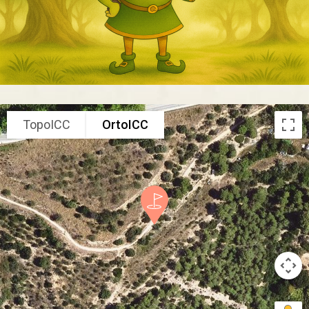
TopoICC
OrtoICC