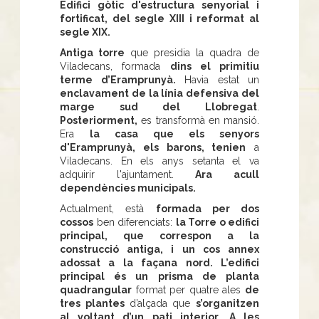
Edifici gòtic d'estructura senyorial i
fortificat, del segle XIII i reformat al
segle XIX.
Antiga torre
que presidia la quadra de
Viladecans, formada
dins el primitiu
terme d’Eramprunyà.
Havia estat un
enclavament de la línia defensiva del
marge sud del Llobregat
.
Posteriorment,
es transformà en mansió.
Era
la casa
que els senyors
d'Eramprunyà, els barons, tenien
a
Viladecans. En els anys setanta el va
adquirir l'ajuntament.
Ara acull
dependències municipals.
Actualment, està
formada per dos
cossos
ben diferenciats:
la Torre o edifici
principal, que correspon a la
construcció antiga, i un cos annex
adossat a la façana nord. L’edifici
principal és un prisma de planta
quadrangular
format per quatre ales
de
tres plantes
d’alçada que
s’organitzen
al voltant d’un pati interior
.
A les