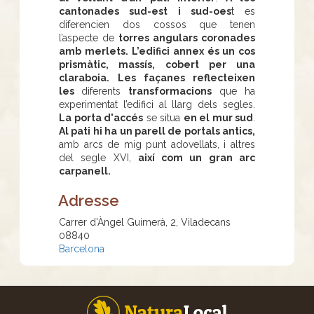
cantonades sud-est i sud-oes
t es
diferencien dos cossos que tenen
l’aspecte de
torres angulars coronades
amb merlets.
L’edifici annex és un cos
prismàtic, massís, cobert per una
claraboia.
Les façanes reflecteixen
les
diferents
transformacions
que ha
experimentat l’edifici al llarg dels segles.
La porta d'accés
se situa
en el mur sud
.
Al pati hi ha un parell de portals antics,
amb arcs de mig punt adovellats, i altres
del segle XVI,
així com un gran arc
carpanell.
Adresse
Carrer d'Àngel Guimerà, 2, Viladecans
08840
Barcelona