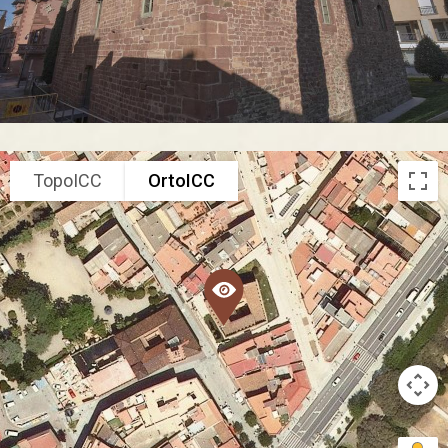
TopoICC
OrtoICC