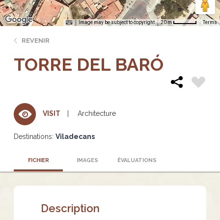
Image may be subject to copyright
Terms
20 m
REVENIR
TORRE DEL BARÓ
Architecture
VISIT
Destinations:
Viladecans
FICHIER
IMAGES
ÉVALUATIONS
Description