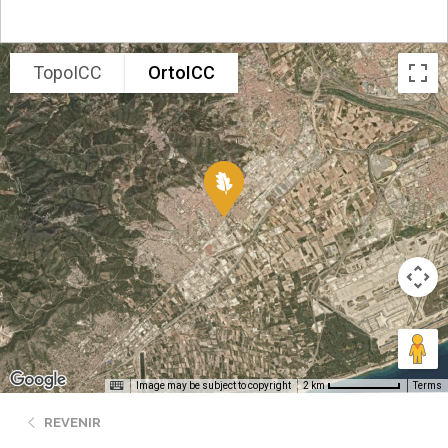
TopoICC
OrtoICC
Image may be subject to copyright
Terms
2 km
REVENIR