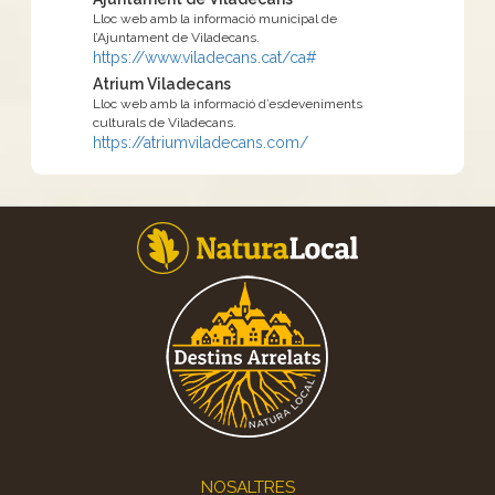
Lloc web amb la informació municipal de
l’Ajuntament de Viladecans.
https://www.viladecans.cat/ca#
Atrium Viladecans
Lloc web amb la informació d’esdeveniments
culturals de Viladecans.
https://atriumviladecans.com/
Footer
NOSALTRES