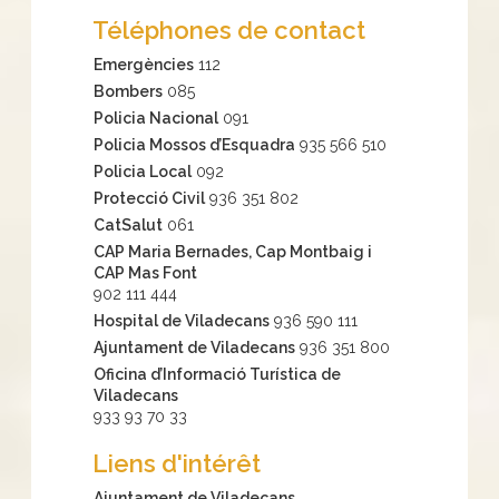
Téléphones de contact
Emergències
112
Bombers
085
Policia Nacional
091
Policia Mossos d’Esquadra
935 566 510
Policia Local
092
Protecció Civil
936 351 802
CatSalut
061
CAP Maria Bernades, Cap Montbaig i
CAP Mas Font
902 111 444
Hospital de Viladecans
936 590 111
Ajuntament de Viladecans
936 351 800
Oficina d’Informació Turística de
Viladecans
933 93 70 33
Liens d'intérêt
Ajuntament de Viladecans