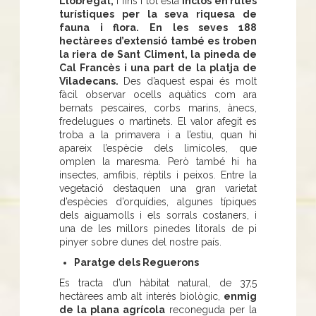
Llobregat,
i fins i tot està
inclòs en rutes
turístiques per la seva riquesa de
fauna i flora. En les seves 188
hectàrees d’extensió també es troben
la riera de Sant Climent, la pineda de
Cal Francès i una part de la platja de
Viladecans.
Des d’aquest espai és molt
fàcil observar ocells aquàtics com ara
bernats pescaires, corbs marins, ànecs,
fredelugues o martinets. El valor afegit es
troba a la primavera i a l’estiu, quan hi
apareix l’espècie dels limícoles, que
omplen la maresma. Però també hi ha
insectes, amfibis, rèptils i peixos. Entre la
vegetació destaquen una gran varietat
d’espècies d’orquídies, algunes típiques
dels aiguamolls i els sorrals costaners, i
una de les millors pinedes litorals de pi
pinyer sobre dunes del nostre país.
Paratge dels Reguerons
Es tracta d’un hàbitat natural, de 37,5
hectàrees amb alt interès biològic,
enmig
de la plana agrícola
reconeguda per la