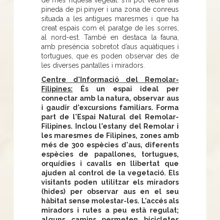
pineda de pi pinyer i una zona de conreus
situada a les antigues maresmes i que ha
creat espais com el paratge de les sorres,
al nord-est. També en destaca la fauna,
amb presència sobretot d’aus aquàtiques i
tortugues, que es poden observar des de
les diverses pantalles i miradors.
Centre d'Informació del Remolar-
Filipines:
És un espai ideal per
connectar amb la natura, observar aus
i gaudir d'excursions familiars. Forma
part de l'Espai Natural del Remolar-
Filipines. Inclou l'estany del Remolar i
les maresmes de Filipines, zones amb
més de 300 espècies d'aus, diferents
espècies de papallones, tortugues,
orquídies i cavalls en llibertat que
ajuden al control de la vegetació. Els
visitants poden utilitzar els miradors
(hides) per observar aus en el seu
hàbitat sense molestar-les. L’accés als
miradors i rutes a peu està regulat;
alguns camins permeten bicicletes