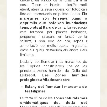
gradient en funció de la distància a la
costa. Tenen un interès científic molt
elevat, atesa la seva riquesa ornitològica i
lloc de reproducció de peixos litorals.
Els
maresmes
són terrenys plans o
deprimits que pateixen inundacions
temporals al llarg de l’any.
La vegetació
està formada per plantes herbàcies,
jonqueres i saladars, en funció de la
salinitat, i són lloc de cria, repòs i
alimentació de molts ocells migratoris,
entre els quals destaquen els ànecs i els
limícoles.
L'estany del Remolar i les maresmes de
les Filipines constitueixen una de les
principals zones humides del Delta del
Llobregat.
Les Zones humides
protegides a Viladecans són:
Estany del Remolar i maresma de
les Filipines
Es tracta d’una de les
zones naturals més
emblemàtiques del delta del