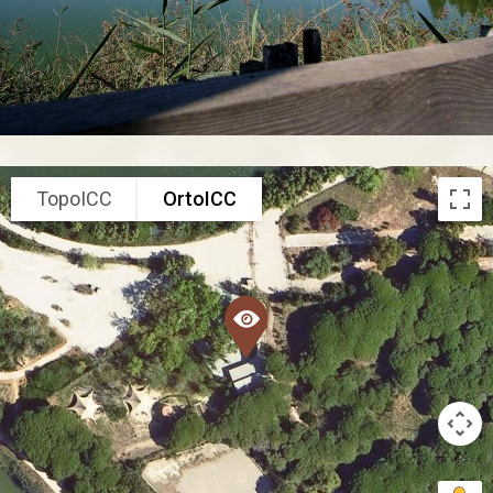
TopoICC
OrtoICC