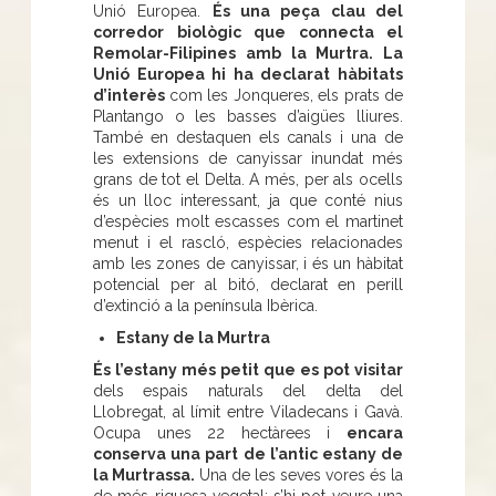
Unió Europea.
És una peça clau del
corredor biològic que connecta el
Remolar-Filipines amb la Murtra. La
Unió Europea hi ha declarat hàbitats
d’interès
com les Jonqueres, els prats de
Plantango o les basses d’aigües lliures.
També en destaquen els canals i una de
les extensions de canyissar inundat més
grans de tot el Delta. A més, per als ocells
és un lloc interessant, ja que conté nius
d’espècies molt escasses com el martinet
menut i el rascló, espècies relacionades
amb les zones de canyissar, i és un hàbitat
potencial per al bitó, declarat en perill
d’extinció a la península Ibèrica.
Estany de la Murtra
És l’estany més petit que es pot visitar
dels espais naturals del delta del
Llobregat, al límit entre Viladecans i Gavà.
Ocupa unes 22 hectàrees i
encara
conserva una part de l’antic estany de
la Murtrassa.
Una de les seves vores és la
de més riquesa vegetal: s’hi pot veure una