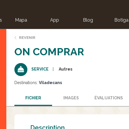
s
Mapa
App
Blog
Botiga
ion
REVENIR
ON COMPRAR
Autres
SERVICE
Destinations:
Viladecans
FICHIER
IMAGES
ÉVALUATIONS
Description