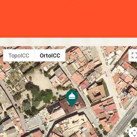
TopoICC
OrtoICC