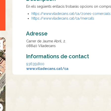
En els següents enllacis trobaràs opcions on compra
https://www.viladecans.cat/ca/zones-comercials
https://www.viladecans.cat/ca/mercats
Adresse
Carrer de Jaume Abril, 2.
08840
Viladecans
Informations de contact
936351800
www.viladecans.cat/ca