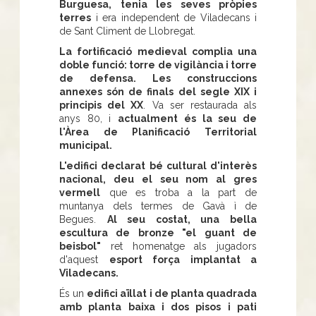
Burguesa, tenia les seves pròpies
terres
i era independent de Viladecans i
de Sant Climent de Llobregat.
La fortificació medieval complia una
doble funció: torre de vigilància i torre
de defensa.
Les construccions
annexes són de finals del segle XIX i
principis del XX
. Va ser restaurada als
anys 80, i
actualment és la seu de
l'Àrea de Planificació Territorial
municipal.
L'edifici declarat bé cultural d'interès
nacional, deu el seu nom al gres
vermell
que es troba a la part de
muntanya dels termes de Gavà ì de
Begues.
Al seu costat, una bella
escultura de bronze "el guant de
beisbol"
ret homenatge als jugadors
d'aquest
esport força implantat a
Viladecans.
És un
edifici aïllat i de planta quadrada
amb planta baixa i dos pisos i pati