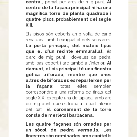
central
, porxat per arcs de mig punt.
Al
centre de la façana principal hi ha una
magnífica torre de planta quadrada i
quatre pisos, probablement del segle
XIII.
Els pisos són coberts amb volta de canó
rebaixada, amb l'eix igual al dels seus arcs.
La porta principal, del mateix tipus
que el d'un recinte emmurallat,
és
d'arc de mig punt i dovelles de pedra,
amb pas cobert i arc també a l'interior.
Al
damunt, el pis principal té una finestra
gòtica triforada, mentre que unes
altres de biforades es reparteixen per
la façana
; totes elles semblen
correspondre a una reforma de finals del
segle XIX, excepte una de tapiada, amb arc
de mig punt, que es troba a la part interior
del pati.
El coronament de la torre
consta de merlets i barbacana.
Les quatre façanes són ornades per
un sòcol de pedra vermella.
Les
finestres són geminades amb capitells