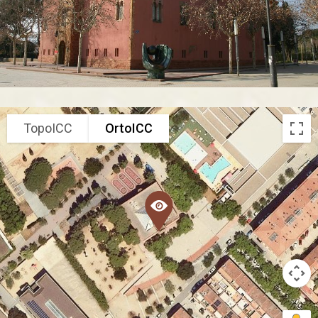
TopoICC
OrtoICC