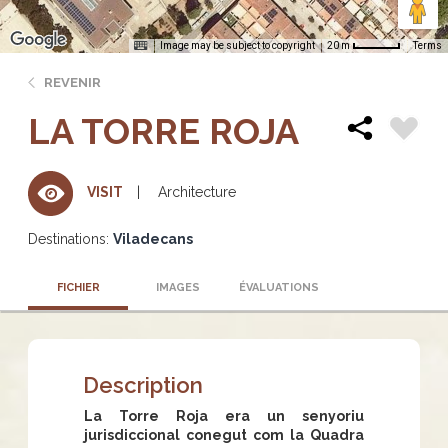
Image may be subject to copyright
Terms
20 m
REVENIR
LA TORRE ROJA
Architecture
VISIT
Destinations:
Viladecans
FICHIER
IMAGES
ÉVALUATIONS
Description
La Torre Roja era un senyoriu
jurisdiccional conegut com la Quadra