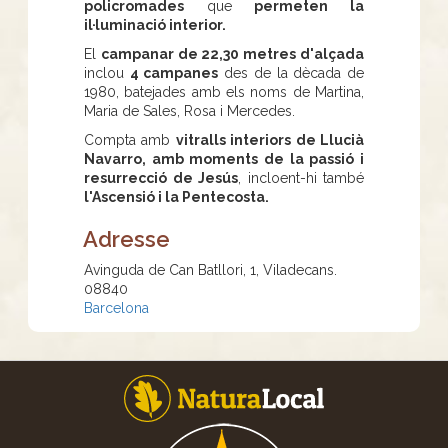
policromades
que
permeten la
il·luminació interior.
El
campanar de 22,30 metres d'alçada
inclou
4 campanes
des de la dècada de
1980, batejades amb els noms de Martina,
Maria de Sales, Rosa i Mercedes.
Compta amb
vitralls interiors de Llucià
Navarro, amb moments de la passió i
resurrecció de Jesús
, incloent-hi també
l'Ascensió i la Pentecosta.
Adresse
Avinguda de Can Batllori, 1, Viladecans.
08840
Barcelona