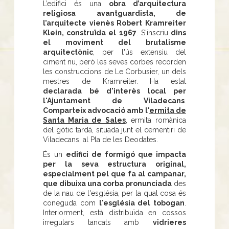
L’edifici és una
obra d’arquitectura
religiosa avantguardista, de
l’arquitecte vienès Robert Kramreiter
Klein, construïda el 1967
. S'inscriu
dins
el moviment del brutalisme
arquitectònic
, per l'ús extensiu del
ciment nu, però les seves corbes recorden
les construccions de Le Corbusier, un dels
mestres de Kramreiter. Ha estat
declarada bé d'interès local per
l'Ajuntament de Viladecans
.
Comparteix advocació amb l'
ermita de
Santa Maria de Sales
, ermita romànica
del gòtic tardà, situada junt el cementiri de
Viladecans, al Pla de les Deodates.
És un
edifici de formigó que impacta
per la seva estructura original,
especialment pel que fa al campanar,
que dibuixa una corba pronunciada
des
de la nau de l'església, per la qual cosa és
coneguda com
l'església del tobogan
.
Interiorment, està distribuïda en cossos
irregulars tancats amb
vidrieres