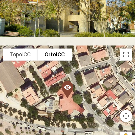
TopoICC
OrtoICC