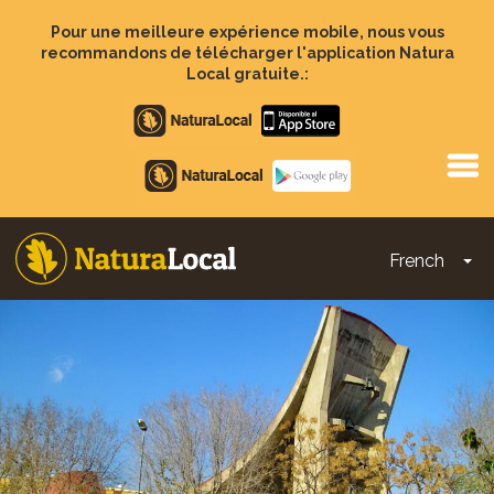
Aller
au
Pour une meilleure expérience mobile, nous vous
contenu
recommandons de télécharger l'application Natura
principal
Local gratuite.:
Apple
store
Google
Play
French
To
Main
navigation