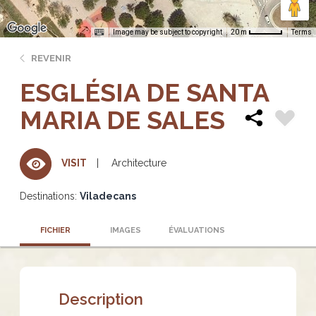
Image may be subject to copyright
Terms
20 m
REVENIR
ESGLÉSIA DE SANTA
MARIA DE SALES
Architecture
VISIT
Destinations:
Viladecans
FICHIER
IMAGES
ÉVALUATIONS
Description