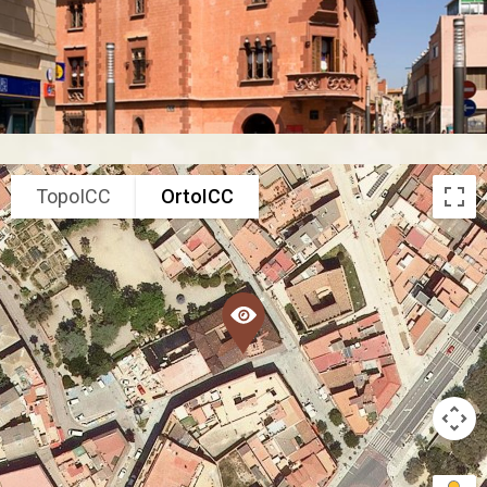
TopoICC
OrtoICC