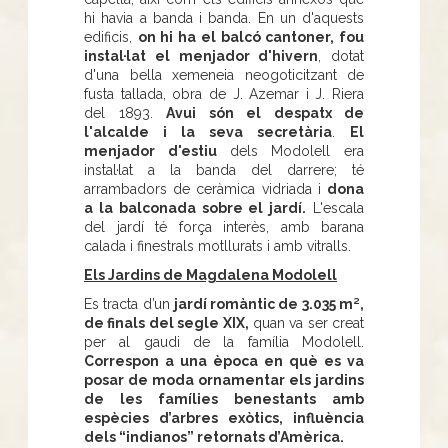
hi havia a banda i banda. En un d'aquests
edificis,
on hi ha el balcó cantoner, fou
instal·lat el menjador d'hivern
, dotat
d'una bella xemeneia neogoticitzant de
fusta tallada, obra de J. Azemar i J. Riera
del 1893.
Avui són el despatx de
l'alcalde i la seva secretària
.
El
menjador d'estiu
dels Modolell era
instal·lat a la banda del darrere; té
arrambadors de ceràmica vidriada i
dona
a la balconada sobre el jardí.
L'escala
del jardí té força interès, amb barana
calada i finestrals motllurats i amb vitralls.
Els Jardins de Magdalena Modolell
Es tracta d’un
jardí romàntic de 3.035 m²,
de finals del segle XIX,
quan va ser creat
per al gaudi de la família Modolell.
Correspon a una època en què es va
posar de moda ornamentar els jardins
de les famílies benestants amb
espècies d’arbres exòtics, influència
dels “indianos” retornats d’Amèrica.