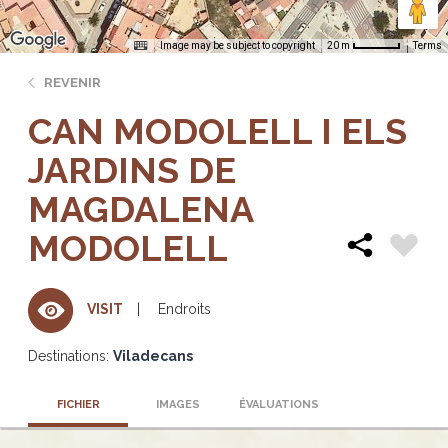
Image may be subject to copyright
Terms
20 m
REVENIR
CAN MODOLELL I ELS
JARDINS DE
MAGDALENA
MODOLELL
Endroits
VISIT
Destinations:
Viladecans
FICHIER
IMAGES
ÉVALUATIONS