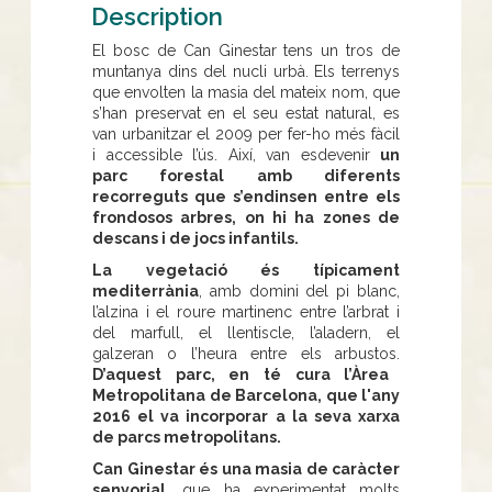
Description
El bosc de Can Ginestar tens un tros de
muntanya dins del nucli urbà. Els terrenys
que envolten la masia del mateix nom, que
s’han preservat en el seu estat natural, es
van urbanitzar el 2009 per fer-ho més fàcil
i accessible l’ús. Així, van esdevenir
un
parc forestal amb diferents
recorreguts que s’endinsen entre els
frondosos arbres, on hi ha zones de
descans i de jocs infantils.
La vegetació és típicament
mediterrània
, amb domini del pi blanc,
l’alzina i el roure martinenc entre l’arbrat i
del marfull, el llentiscle, l’aladern, el
galzeran o l’heura entre els arbustos.
D’aquest parc, en té cura l’Àrea
Metropolitana de Barcelona, que l'any
2016 el va incorporar a la seva xarxa
de parcs metropolitans.
Can Ginestar és una masia de caràcter
senyorial
, que ha experimentat molts