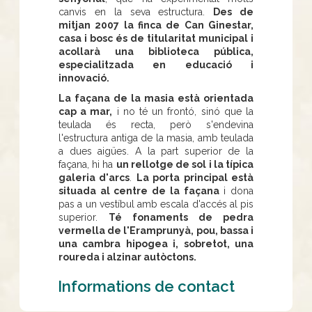
canvis en la seva estructura.
Des de
mitjan 2007 la finca de Can Ginestar,
casa i bosc és de titularitat municipal i
acollarà una biblioteca pública,
especialitzada en educació i
innovació.
La façana de la masia està orientada
cap a mar,
i no té un frontó, sinó que la
teulada és recta, però s'endevina
l'estructura antiga de la masia, amb teulada
a dues aigües. A la part superior de la
façana, hi ha
un rellotge de sol i la típica
galeria d'arcs
.
La porta principal està
situada al centre de la façana
i dona
pas a un vestíbul amb escala d'accés al pis
superior.
Té fonaments de pedra
vermella de l'Eramprunyà, pou, bassa i
una cambra hipogea i, sobretot, una
roureda i alzinar autòctons.
Informations de contact