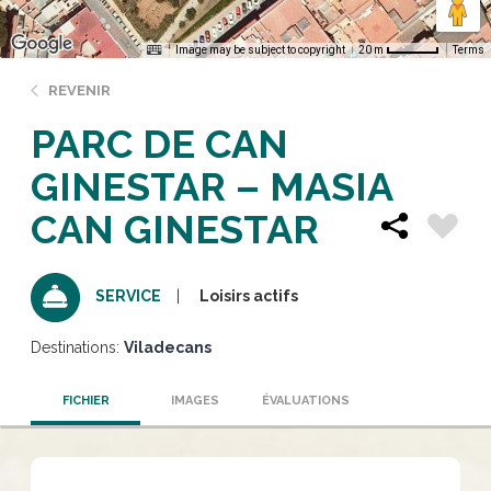
Image may be subject to copyright
Terms
20 m
REVENIR
PARC DE CAN
GINESTAR – MASIA
CAN GINESTAR
Loisirs actifs
SERVICE
Destinations:
Viladecans
FICHIER
IMAGES
ÉVALUATIONS