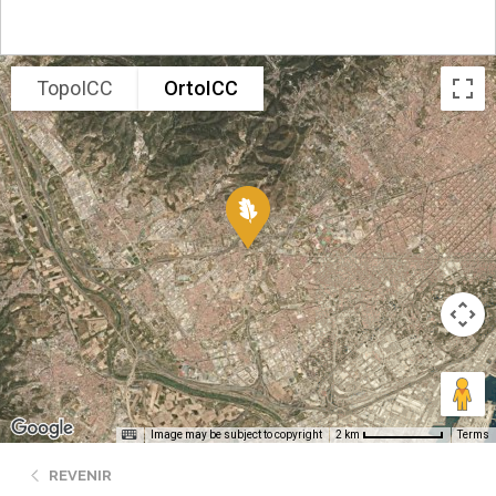
TopoICC
OrtoICC
Image may be subject to copyright
Terms
2 km
REVENIR