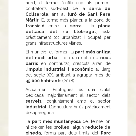
nord, el terme s’enfila cap als primers
contraforts sud-oest de la
serra de
Collserola
, fins al
turó de Sant Pere
Màrtir
. El terme més planer, a la zona de
transició
entre la
serra
i la
plana
deltaica del riu Llobregat
, està
pràcticament tot urbanitzat i ocupat per
grans infraestructures viàries.
El municipi el formen la
part més antiga
del nucli urbà
i tota una colla de
nous
barris
en continuïtat, crescuts arran de
l’
impuls industrial
i
econòmic
al llarg
del segle XX, arribant a agrupar més de
45.000 habitants
(2018).
Actualment Esplugues és una ciutat
dedicada majoritàriament al sector dels
serveis
, conjuntament amb el sector
industrial
. L’agricultura hi és pràcticament
desapareguda.
La
part més muntanyosa
del terme, on
hi creixen les
brolles
i algun
reducte de
pineda
, forma part dels límits del
Parc