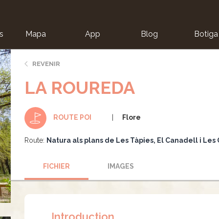
s
Mapa
App
Blog
Botiga
ion
REVENIR
LA ROUREDA
Flore
ROUTE POI
Route:
Natura als plans de Les Tàpies, El Canadell i Les
FICHIER
IMAGES
Introduction