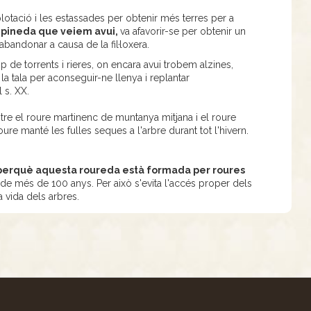
lotació i les estassades per obtenir més terres per a
 pineda que veiem avui,
va afavorir-se per obtenir un
abandonar a causa de la fil·loxera.
p de torrents i rieres, on encara avui trobem alzines,
la tala per aconseguir-ne llenya i replantar
l s. XX.
ntre el roure martinenc de muntanya mitjana i el roure
ure manté les fulles seques a l'arbre durant tot l'hivern.
, perquè aquesta roureda està formada per roures
de més de 100 anys. Per això s'evita l'accés proper dels
a vida dels arbres.