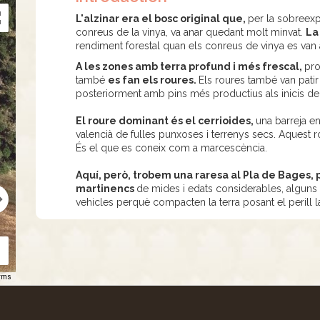
L'alzinar era el bosc original que,
per la sobreexp
conreus de la vinya, va anar quedant molt minvat.
La
rendiment forestal quan els conreus de vinya es van 
A les zones amb terra profund i més frescal,
pro
també
es fan els roures.
Els roures també van patir 
posteriorment amb pins més productius als inicis de
El roure dominant és el cerrioides,
una barreja e
valencià de fulles punxoses i terrenys secs. Aquest ro
És el que es coneix com a marcescència.
Aquí, però, trobem una raresa al Pla de Bages
martinencs
de mides i edats considerables, alguns 
vehicles perquè compacten la terra posant el perill l
rms