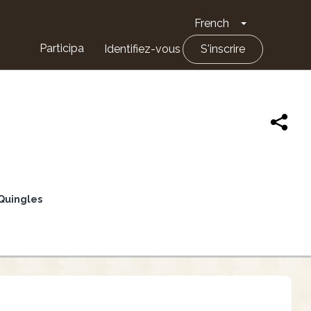
French
Toggle Drop
Participa
Identifiez-vous
S'inscrire
 Quingles