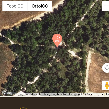
TopoICC
OrtoICC
Keyboard shortcuts
Image may be subject to copyright
Te
20 m
Footer